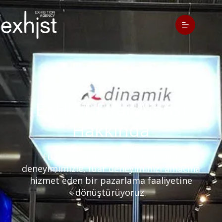
EXHIST Fuar Ajansı
Hakkında
Fuar standı tasarımında 15 yıllık
deneyimimizle, fuar deneyiminizi amacına
hizmet eden bir pazarlama faaliyetine
dönüştürüyoruz.